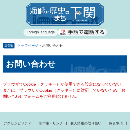
ペ
メ
ー
ニ
ジ
ュ
の
ー
先
を
Foreign language
頭
飛
で
ば
す
し
トップページ
>
お問い合わせ
現在地
。
て
本
本
お問い合わせ
文
文
へ
ブラウザでCookie（クッキー）が使用できる設定になっていない、
または、ブラウザがCookie（クッキー）に対応していないため、お
問い合わせフォームをご利用頂けません。
アクセシビリティ
著作権・リンク
個人情報の取り扱い
免責事項