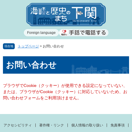
ペ
メ
ー
ニ
ジ
ュ
の
ー
先
を
Foreign language
頭
飛
で
ば
す
し
トップページ
>
お問い合わせ
現在地
。
て
本
本
お問い合わせ
文
文
へ
ブラウザでCookie（クッキー）が使用できる設定になっていない、
または、ブラウザがCookie（クッキー）に対応していないため、お
問い合わせフォームをご利用頂けません。
アクセシビリティ
著作権・リンク
個人情報の取り扱い
免責事項