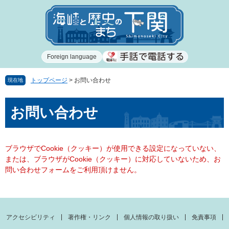
ペ
メ
ー
ニ
ジ
ュ
の
ー
先
を
Foreign language
頭
飛
で
ば
す
し
トップページ
>
お問い合わせ
現在地
。
て
本
本
お問い合わせ
文
文
へ
ブラウザでCookie（クッキー）が使用できる設定になっていない、
または、ブラウザがCookie（クッキー）に対応していないため、お
問い合わせフォームをご利用頂けません。
アクセシビリティ
著作権・リンク
個人情報の取り扱い
免責事項