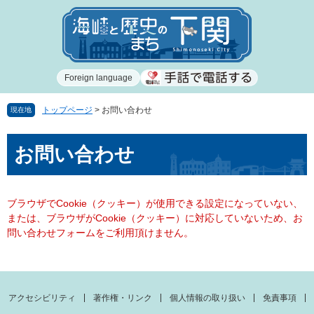
ペ
メ
ー
ニ
ジ
ュ
の
ー
先
を
Foreign language
頭
飛
で
ば
す
し
トップページ
>
お問い合わせ
現在地
。
て
本
本
お問い合わせ
文
文
へ
ブラウザでCookie（クッキー）が使用できる設定になっていない、
または、ブラウザがCookie（クッキー）に対応していないため、お
問い合わせフォームをご利用頂けません。
アクセシビリティ
著作権・リンク
個人情報の取り扱い
免責事項