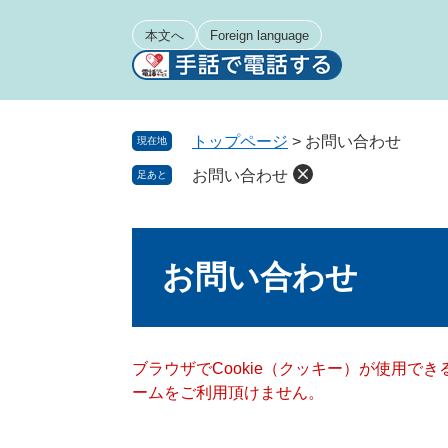
ペ
メ
ー
ニ
本文へ
Foreign language
ジ
ュ
の
ー
先
を
頭
飛
トップページ
>
お問い合わせ
現在地
で
ば
お問い合わせ
足あと
す
し
。
て
本
本
文
文
お問い合わせ
へ
ブラウザでCookie（クッキー）が使用で
ームをご利用頂けません。