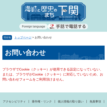
ペ
メ
ー
ニ
ジ
ュ
の
ー
先
を
Foreign language
頭
飛
で
ば
す
し
トップページ
>
お問い合わせ
現在地
。
て
本
本
お問い合わせ
文
文
へ
ブラウザでCookie（クッキー）が使用できる設定になっていない、
または、ブラウザがCookie（クッキー）に対応していないため、お
問い合わせフォームをご利用頂けません。
アクセシビリティ
著作権・リンク
個人情報の取り扱い
免責事項