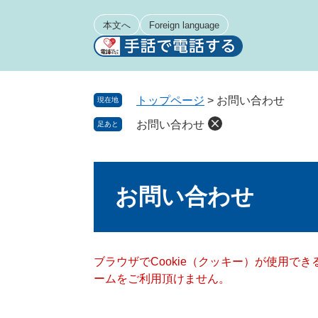
ペ
メ
ー
ニ
本文へ
Foreign language
ジ
ュ
の
ー
先
を
頭
飛
トップページ
>
お問い合わせ
現在地
で
ば
お問い合わせ
足あと
す
し
。
て
本
本
文
文
お問い合わせ
へ
ブラウザでCookie（クッキー）が使用で
ームをご利用頂けません。