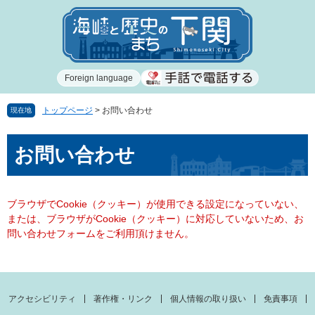
ペ
メ
ー
ニ
ジ
ュ
の
ー
先
を
Foreign language
頭
飛
で
ば
す
し
トップページ
>
お問い合わせ
現在地
。
て
本
本
お問い合わせ
文
文
へ
ブラウザでCookie（クッキー）が使用できる設定になっていない、
または、ブラウザがCookie（クッキー）に対応していないため、お
問い合わせフォームをご利用頂けません。
アクセシビリティ
著作権・リンク
個人情報の取り扱い
免責事項