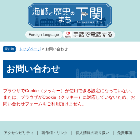
ペ
メ
ー
ニ
ジ
ュ
の
ー
先
を
Foreign language
頭
飛
で
ば
す
し
トップページ
>
お問い合わせ
現在地
。
て
本
本
お問い合わせ
文
文
へ
ブラウザでCookie（クッキー）が使用できる設定になっていない、
または、ブラウザがCookie（クッキー）に対応していないため、お
問い合わせフォームをご利用頂けません。
アクセシビリティ
著作権・リンク
個人情報の取り扱い
免責事項