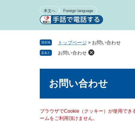
ペ
メ
ー
ニ
本文へ
Foreign language
ジ
ュ
の
ー
先
を
頭
飛
トップページ
>
お問い合わせ
現在地
で
ば
お問い合わせ
足あと
す
し
。
て
本
本
文
文
お問い合わせ
へ
ブラウザでCookie（クッキー）が使用で
ームをご利用頂けません。