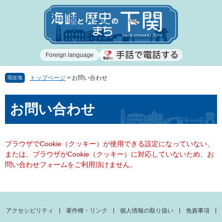
ペ
メ
ー
ニ
ジ
ュ
の
ー
先
を
Foreign language
頭
飛
で
ば
す
し
トップページ
>
お問い合わせ
現在地
。
て
本
本
お問い合わせ
文
文
へ
ブラウザでCookie（クッキー）が使用できる設定になっていない、
または、ブラウザがCookie（クッキー）に対応していないため、お
問い合わせフォームをご利用頂けません。
アクセシビリティ
著作権・リンク
個人情報の取り扱い
免責事項