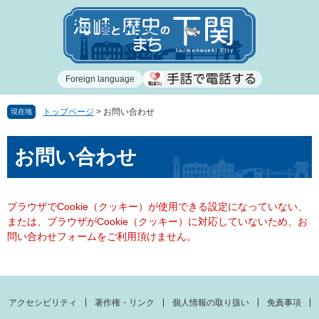
ペ
メ
ー
ニ
ジ
ュ
の
ー
先
を
Foreign language
頭
飛
で
ば
す
し
トップページ
>
お問い合わせ
現在地
。
て
本
本
お問い合わせ
文
文
へ
ブラウザでCookie（クッキー）が使用できる設定になっていない、
または、ブラウザがCookie（クッキー）に対応していないため、お
問い合わせフォームをご利用頂けません。
アクセシビリティ
著作権・リンク
個人情報の取り扱い
免責事項