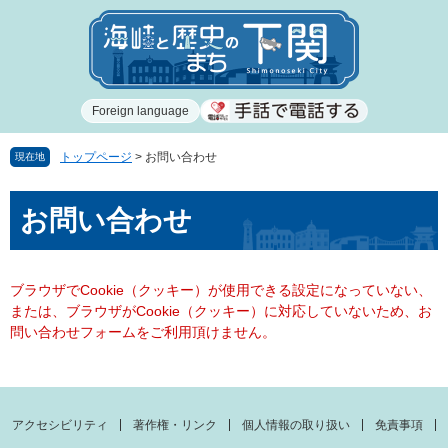
ペ
メ
ー
ニ
ジ
ュ
の
ー
先
を
Foreign language
頭
飛
で
ば
す
し
トップページ
>
お問い合わせ
現在地
。
て
本
本
お問い合わせ
文
文
へ
ブラウザでCookie（クッキー）が使用できる設定になっていない、
または、ブラウザがCookie（クッキー）に対応していないため、お
問い合わせフォームをご利用頂けません。
アクセシビリティ
著作権・リンク
個人情報の取り扱い
免責事項