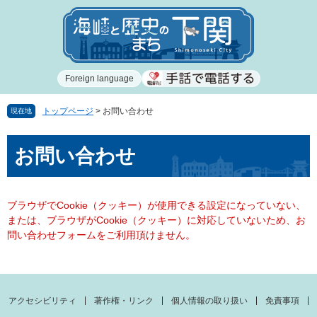
ペ
メ
ー
ニ
ジ
ュ
の
ー
先
を
Foreign language
頭
飛
で
ば
す
し
トップページ
>
お問い合わせ
現在地
。
て
本
本
お問い合わせ
文
文
へ
ブラウザでCookie（クッキー）が使用できる設定になっていない、
または、ブラウザがCookie（クッキー）に対応していないため、お
問い合わせフォームをご利用頂けません。
アクセシビリティ
著作権・リンク
個人情報の取り扱い
免責事項