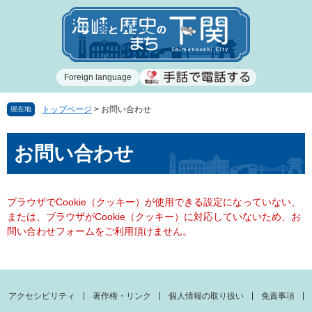
ペ
メ
ー
ニ
ジ
ュ
の
ー
先
を
Foreign language
頭
飛
で
ば
す
し
トップページ
>
お問い合わせ
現在地
。
て
本
本
お問い合わせ
文
文
へ
ブラウザでCookie（クッキー）が使用できる設定になっていない、
または、ブラウザがCookie（クッキー）に対応していないため、お
問い合わせフォームをご利用頂けません。
アクセシビリティ
著作権・リンク
個人情報の取り扱い
免責事項