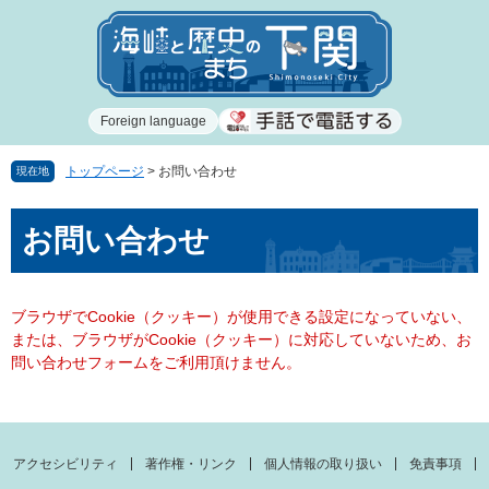
ペ
メ
ー
ニ
ジ
ュ
の
ー
先
を
Foreign language
頭
飛
で
ば
す
し
トップページ
>
お問い合わせ
現在地
。
て
本
本
お問い合わせ
文
文
へ
ブラウザでCookie（クッキー）が使用できる設定になっていない、
または、ブラウザがCookie（クッキー）に対応していないため、お
問い合わせフォームをご利用頂けません。
アクセシビリティ
著作権・リンク
個人情報の取り扱い
免責事項