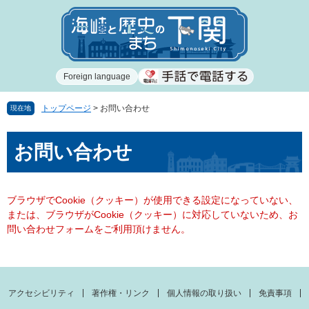
ペ
メ
ー
ニ
ジ
ュ
の
ー
先
を
Foreign language
頭
飛
で
ば
す
し
トップページ
>
お問い合わせ
現在地
。
て
本
本
お問い合わせ
文
文
へ
ブラウザでCookie（クッキー）が使用できる設定になっていない、
または、ブラウザがCookie（クッキー）に対応していないため、お
問い合わせフォームをご利用頂けません。
アクセシビリティ
著作権・リンク
個人情報の取り扱い
免責事項