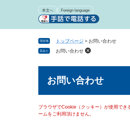
ペ
メ
ー
ニ
本文へ
Foreign language
ジ
ュ
の
ー
先
を
頭
飛
トップページ
>
お問い合わせ
現在地
で
ば
お問い合わせ
足あと
す
し
。
て
本
本
文
文
お問い合わせ
へ
ブラウザでCookie（クッキー）が使用で
ームをご利用頂けません。