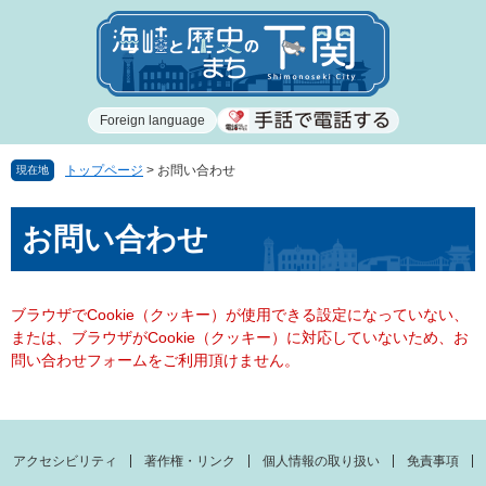
ペ
メ
ー
ニ
ジ
ュ
の
ー
先
を
Foreign language
頭
飛
で
ば
す
し
トップページ
>
お問い合わせ
現在地
。
て
本
本
お問い合わせ
文
文
へ
ブラウザでCookie（クッキー）が使用できる設定になっていない、
または、ブラウザがCookie（クッキー）に対応していないため、お
問い合わせフォームをご利用頂けません。
アクセシビリティ
著作権・リンク
個人情報の取り扱い
免責事項