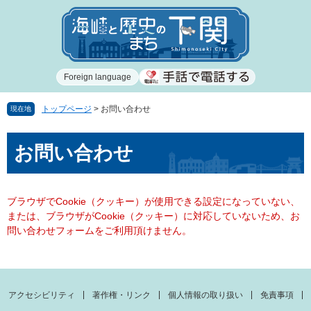
ペ
メ
ー
ニ
ジ
ュ
の
ー
先
を
Foreign language
頭
飛
で
ば
す
し
トップページ
>
お問い合わせ
現在地
。
て
本
本
お問い合わせ
文
文
へ
ブラウザでCookie（クッキー）が使用できる設定になっていない、
または、ブラウザがCookie（クッキー）に対応していないため、お
問い合わせフォームをご利用頂けません。
アクセシビリティ
著作権・リンク
個人情報の取り扱い
免責事項