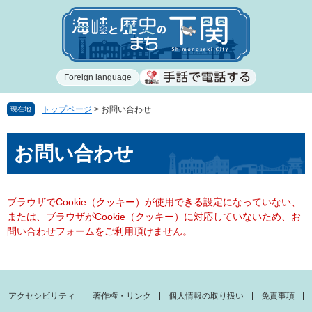
ペ
メ
ー
ニ
ジ
ュ
の
ー
先
を
Foreign language
頭
飛
で
ば
す
し
トップページ
>
お問い合わせ
現在地
。
て
本
本
お問い合わせ
文
文
へ
ブラウザでCookie（クッキー）が使用できる設定になっていない、
または、ブラウザがCookie（クッキー）に対応していないため、お
問い合わせフォームをご利用頂けません。
アクセシビリティ
著作権・リンク
個人情報の取り扱い
免責事項