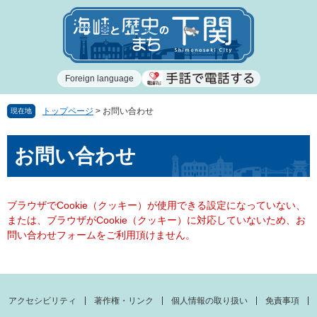
ペ
メ
ー
ニ
ジ
ュ
の
ー
先
を
Foreign language
頭
飛
で
ば
す
し
トップページ
>
お問い合わせ
現在地
。
て
本
本
お問い合わせ
文
文
へ
ブラウザでCookie（クッキー）が使用できる設定になっていない、
または、ブラウザがCookie（クッキー）に対応していないため、お
問い合わせフォームをご利用頂けません。
アクセシビリティ
著作権・リンク
個人情報の取り扱い
免責事項