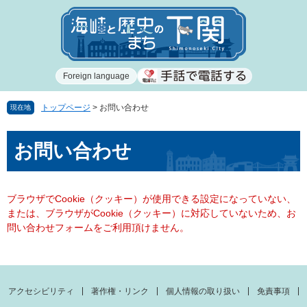
ペ
メ
ー
ニ
ジ
ュ
の
ー
先
を
Foreign language
頭
飛
で
ば
す
し
トップページ
>
お問い合わせ
現在地
。
て
本
本
お問い合わせ
文
文
へ
ブラウザでCookie（クッキー）が使用できる設定になっていない、
または、ブラウザがCookie（クッキー）に対応していないため、お
問い合わせフォームをご利用頂けません。
アクセシビリティ
著作権・リンク
個人情報の取り扱い
免責事項