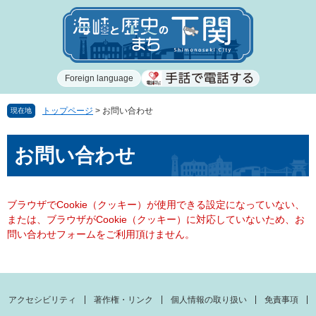
ペ
メ
ー
ニ
ジ
ュ
の
ー
先
を
Foreign language
頭
飛
で
ば
す
し
トップページ
>
お問い合わせ
現在地
。
て
本
本
お問い合わせ
文
文
へ
ブラウザでCookie（クッキー）が使用できる設定になっていない、
または、ブラウザがCookie（クッキー）に対応していないため、お
問い合わせフォームをご利用頂けません。
アクセシビリティ
著作権・リンク
個人情報の取り扱い
免責事項