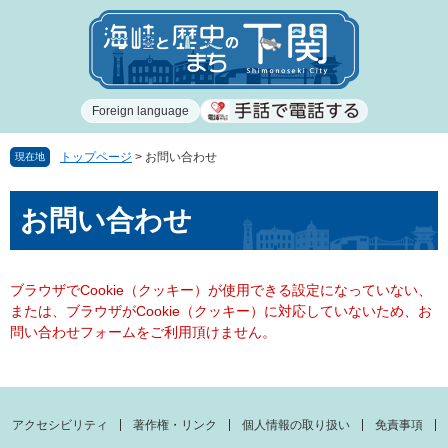
ペ
メ
ー
ニ
ジ
ュ
の
ー
先
を
Foreign language
頭
飛
で
ば
す
し
トップページ
>
お問い合わせ
現在地
。
て
本
本
お問い合わせ
文
文
へ
ブラウザでCookie（クッキー）が使用できる設定になっていない、
または、ブラウザがCookie（クッキー）に対応していないため、お
問い合わせフォームをご利用頂けません。
アクセシビリティ
著作権・リンク
個人情報の取り扱い
免責事項