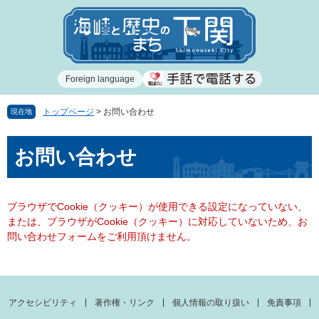
ペ
メ
ー
ニ
ジ
ュ
の
ー
先
を
Foreign language
頭
飛
で
ば
す
し
トップページ
>
お問い合わせ
現在地
。
て
本
本
お問い合わせ
文
文
へ
ブラウザでCookie（クッキー）が使用できる設定になっていない、
または、ブラウザがCookie（クッキー）に対応していないため、お
問い合わせフォームをご利用頂けません。
アクセシビリティ
著作権・リンク
個人情報の取り扱い
免責事項