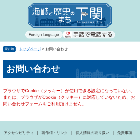
ペ
メ
ー
ニ
ジ
ュ
の
ー
先
を
Foreign language
頭
飛
で
ば
す
し
トップページ
>
お問い合わせ
現在地
。
て
本
本
お問い合わせ
文
文
へ
ブラウザでCookie（クッキー）が使用できる設定になっていない、
または、ブラウザがCookie（クッキー）に対応していないため、お
問い合わせフォームをご利用頂けません。
アクセシビリティ
著作権・リンク
個人情報の取り扱い
免責事項