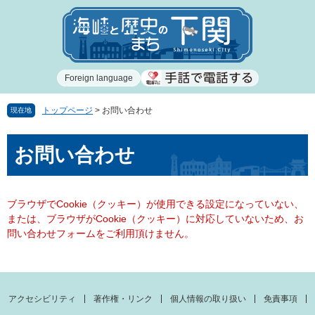
ペ
メ
ー
ニ
ジ
ュ
の
ー
先
を
Foreign language
頭
飛
で
ば
す
し
トップページ
>
お問い合わせ
現在地
。
て
本
本
お問い合わせ
文
文
へ
ブラウザでCookie（クッキー）が使用できる設定になっていない、
または、ブラウザがCookie（クッキー）に対応していないため、お
問い合わせフォームをご利用頂けません。
アクセシビリティ
著作権・リンク
個人情報の取り扱い
免責事項