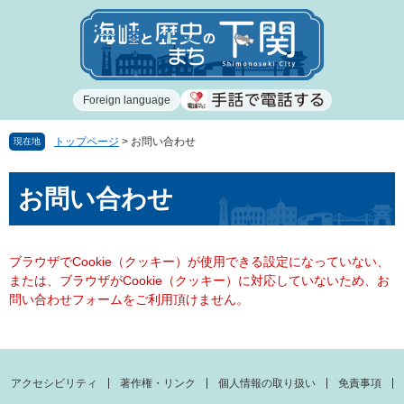
ペ
メ
ー
ニ
ジ
ュ
の
ー
先
を
Foreign language
頭
飛
で
ば
す
し
トップページ
>
お問い合わせ
現在地
。
て
本
本
お問い合わせ
文
文
へ
ブラウザでCookie（クッキー）が使用できる設定になっていない、
または、ブラウザがCookie（クッキー）に対応していないため、お
問い合わせフォームをご利用頂けません。
アクセシビリティ
著作権・リンク
個人情報の取り扱い
免責事項