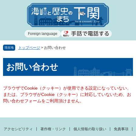
ペ
メ
ー
ニ
ジ
ュ
の
ー
先
を
Foreign language
頭
飛
で
ば
す
し
トップページ
>
お問い合わせ
現在地
。
て
本
本
お問い合わせ
文
文
へ
ブラウザでCookie（クッキー）が使用できる設定になっていない、
または、ブラウザがCookie（クッキー）に対応していないため、お
問い合わせフォームをご利用頂けません。
アクセシビリティ
著作権・リンク
個人情報の取り扱い
免責事項