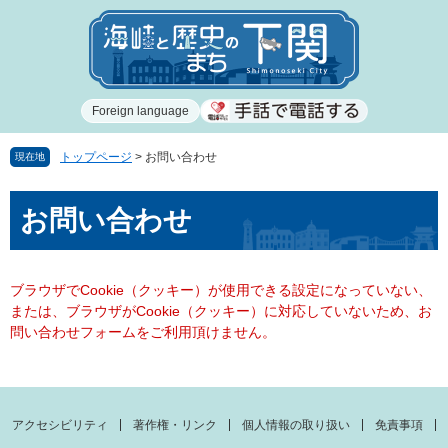
ペ
メ
ー
ニ
ジ
ュ
の
ー
先
を
Foreign language
頭
飛
で
ば
す
し
トップページ
>
お問い合わせ
現在地
。
て
本
本
お問い合わせ
文
文
へ
ブラウザでCookie（クッキー）が使用できる設定になっていない、
または、ブラウザがCookie（クッキー）に対応していないため、お
問い合わせフォームをご利用頂けません。
アクセシビリティ
著作権・リンク
個人情報の取り扱い
免責事項