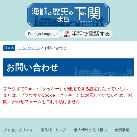
ペ
メ
ー
ニ
ジ
ュ
の
ー
先
を
Foreign language
頭
飛
で
ば
す
し
トップページ
>
お問い合わせ
現在地
。
て
本
本
お問い合わせ
文
文
へ
ブラウザでCookie（クッキー）が使用できる設定になっていない、
または、ブラウザがCookie（クッキー）に対応していないため、お
問い合わせフォームをご利用頂けません。
アクセシビリティ
著作権・リンク
個人情報の取り扱い
免責事項