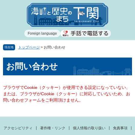
ペ
メ
ー
ニ
ジ
ュ
の
ー
先
を
Foreign language
頭
飛
で
ば
す
し
トップページ
>
お問い合わせ
現在地
。
て
本
本
お問い合わせ
文
文
へ
ブラウザでCookie（クッキー）が使用できる設定になっていない、
または、ブラウザがCookie（クッキー）に対応していないため、お
問い合わせフォームをご利用頂けません。
アクセシビリティ
著作権・リンク
個人情報の取り扱い
免責事項