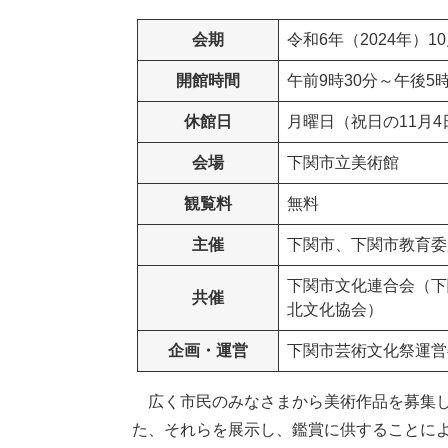
会期
令和6年（2024年）
開館時間
午前9時30分～午後5
休館日
月曜日（祝日の11月
会場
下関市立美術館
観覧料
無料
主催
下関市、下関市教育委
下関市文化連合会（下
共催
北文化協会）
企画・運営
下関市芸術文化祭運営
広く市民のみなさまから美術作品を募集し
た、それらを展示し、鑑賞に供することに