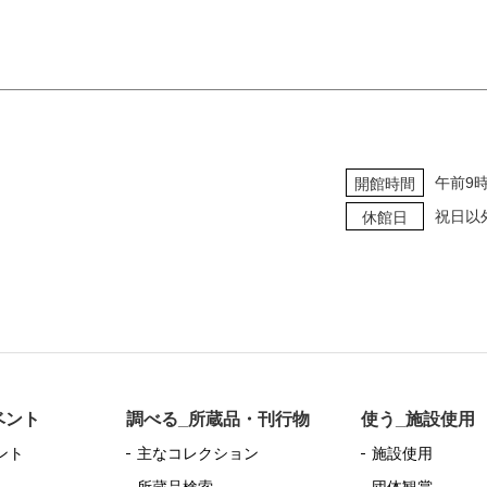
午前9
開館時間
祝日以
休館日
ベント
調べる_所蔵品・刊行物
使う_施設使用
ント
主なコレクション
施設使用