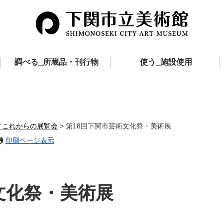
調べる_所蔵品・刊行物
使う_施設使用
／これからの展覧会
>
第18回下関市芸術文化祭・美術展
印刷ページ表示
文化祭・美術展