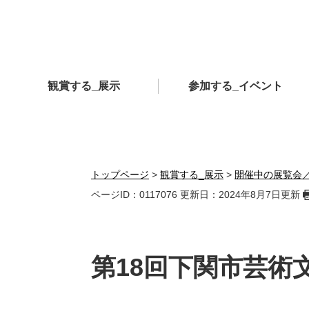
ペ
メ
ー
ニ
ジ
ュ
の
ー
先
を
観賞する_展示
参加する_イベント
頭
飛
で
ば
す
し
。
て
本
文
トップページ
>
観賞する_展示
>
開催中の展覧会
へ
ページID：0117076
更新日：2024年8月7日更新
本
文
第18回下関市芸術