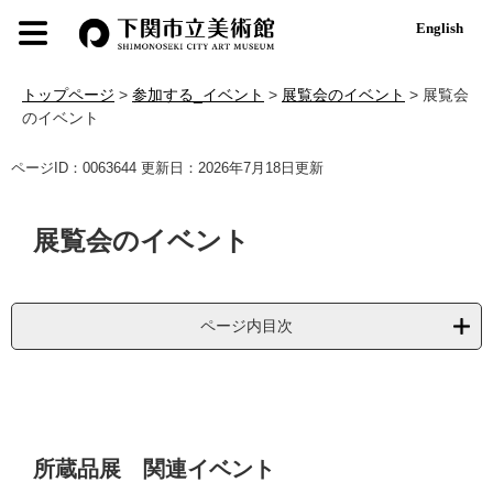
ペ
メ
English
ー
ニ
ジ
ュ
の
ー
トップページ
>
参加する_イベント
>
展覧会のイベント
>
展覧会
先
を
のイベント
頭
飛
で
ば
本
ページID：0063644
更新日：2026年7月18日更新
す
し
文
。
て
本
展覧会のイベント
文
へ
ページ内目次
所蔵品展 関連イベント