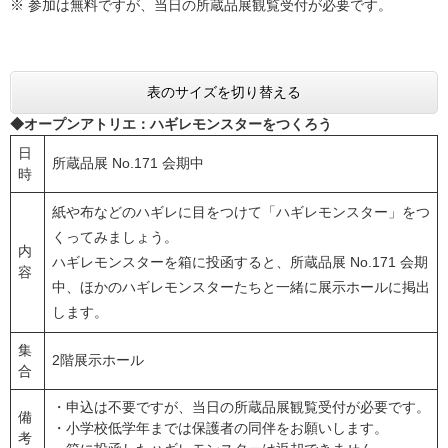
※ 参加は無料ですが、当日の所蔵品展観覧受付が必要です。
表のサイズを切り替える
◆オープンアトリエ：ハギレモンスターをつくろう​​
日
所蔵品展 No.171 会期中
時
紙や布などのハギレに目をつけて「ハギレモンスター」をつ
くってみましょう。
内
ハギレモンスターを箱に投函すると、所蔵品展 No.171 会期
容
中、ほかのハギレモンスターたちと一緒に展示ホールに掲出
します。
集
2階展示ホール
合
・申込は不要ですが、当日の所蔵品展観覧受付が必要です。
備
・小学校低学年までは保護者の同伴をお願いします。
考