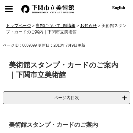
ペ
メ
English
ー
ニ
ジ
ュ
の
ー
トップページ
>
当館について_館情報
>
お知らせ
>
美術館スタン
先
を
プ・カードのご案内｜下関市立美術館
頭
飛
で
ば
本
ページID：0059399
更新日：2018年7月9日更新
す
し
文
。
て
本
美術館スタンプ・カードのご案内
文
へ
｜下関市立美術館
ページ内目次
美術館スタンプ・カードのご案内