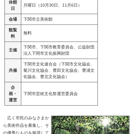
休館
月曜日（10月30日、11月6日）
日
会場
下関市立美術館
観覧
無料
料
下関市、下関市教育委員会、公益財団
主催
法人下関市文化振興財団
下関市文化連合会（下関市文化協会、
共催
菊川文化協会、豊田文化協会、豊浦文
化協会、豊北文化協会）
企
画・
下関市芸術文化祭運営委員会
運営
広く市民のみなさまか
ら美術作品を募集し、そ
の優秀なものを報奨して