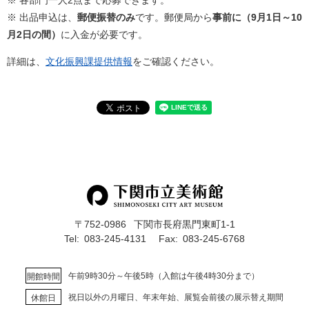
※ 各部門一人2点まで応募できます。
※ 出品申込は、
郵便振替のみ
です。郵便局から
事前に（9月1日～10
月2日の間）
に入金が必要です。
詳細は、
文化振興課提供情報
をご確認ください。
〒752-0986
下関市長府黒門東町1-1
Tel:
083-245-4131
Fax:
083-245-6768
午前9時30分～午後5時（入館は午後4時30分まで）
開館時間
祝日以外の月曜日、年末年始、展覧会前後の展示替え期間
休館日