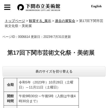
ペ
メ
English
ー
ニ
ジ
ュ
の
ー
トップページ
>
観賞する_展示
>
過去の展覧会
>
第17回下関市芸
先
を
術文化祭・美術展
頭
飛
で
ば
本
ページID：0006614
更新日：2023年7月31日更新
す
し
文
。
て
本
第17回下関市芸術文化祭・美術展
文
へ
表のサイズを切り替える
令和5年（2023年）10月28日（土曜
会期
日）～11月11日（土曜日）
開館
午前9時30分～午後5時（入館は午後4
時間
時30分まで）