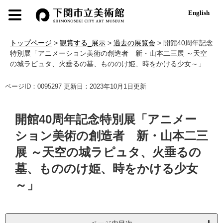
ペ
メ
English
ー
ニ
ジ
ュ
の
ー
トップページ
>
観賞する_展示
>
過去の展覧会
>
開館40周年記念
先
を
特別展「アニメーション美術の創造者 新・山本二三展 ～天空
頭
飛
の城ラピュタ、火垂るの墓、もののけ姫、時をかける少女～」
で
ば
す
し
本
ページID：0095297
更新日：2023年10月1日更新
。
て
文
本
文
開館40周年記念特別展「アニメー
へ
ション美術の創造者 新・山本二三
展 ～天空の城ラピュタ、火垂るの
墓、もののけ姫、時をかける少女
～」