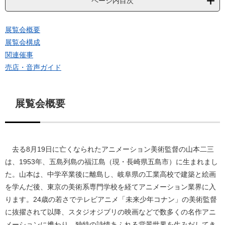
ページ内目次
展覧会概要
展覧会構成
関連催事
売店・音声ガイド
展覧会概要
去る8月19日に亡くなられたアニメーション美術監督の山本二三
は、1953年、五島列島の福江島（現・長崎県五島市）に生まれまし
た。山本は、中学卒業後に離島し、岐阜県の工業高校で建築と絵画
を学んだ後、東京の美術系専門学校を経てアニメーション業界に入
ります。24歳の若さでテレビアニメ「未来少年コナン」の美術監督
に抜擢されて以降、スタジオジブリの映画などで数多くの名作アニ
メーションに携わり、独特の詩情あふれる背景世界を生みだしてき