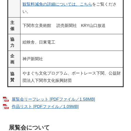
観覧料減免の詳細については、こちら
をご覧くださ
い。
主
下関市立美術館 読売新聞社 KRY山口放送
催
協
絵映舎、日東電工
力
企
神戸新聞社
画
やまぐち文化プログラム、ボートレース下関、公益財
協
賛
団法人下関市文化振興財団
展覧会リーフレット [PDFファイル／1.58MB]
作品リスト [PDFファイル／1.09MB]
展覧会について