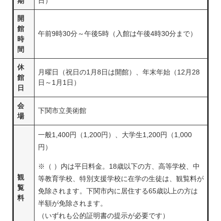
期
日）
開
館
午前9時30分～午後5時（入館は午後4時30分まで）
時
間
休
月曜日（祝日の1月8日は開館）、年末年始（12月28
館
日～1月1日）
日
会
下関市立美術館
場
一般1,400円（1,200円）、大学生1,200円（1,000
円）
※（ ）内は平日料金。18歳以下の方、高等学校、中
観
等教育学校、特別支援学校に在学の生徒は、観覧料が
覧
免除されます。下関市内に居住する65歳以上の方は
料
半額が免除されます。
（いずれも公的証明書の提示が必要です）