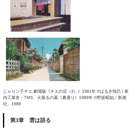
じゃりン子チエ 劇場版《チエの店（3）》1981年 ©はるき悦巳 / 家
内工業舎・TMS、火垂るの墓
《
裏通り​
》1988年
©野坂昭如／新潮
社、1988
第3章 雲は語る