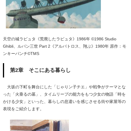
天空の城ラピュタ《荒廃したラピュタ》1986年 ©1986 Studio
Ghibli、ルパン三世 Part 2《アルバトロス、翔ぶ》1980年 原作：モ
ンキーパンチ©TMS
第2章 そこにある暮らし
大坂の下町を舞台にした「じゃりン子チエ」や戦争がテーマとな
った「火垂るの墓」、タイムリープの能力をもつ少女の物語「時を
かける少女」といった、暮らしの息遣いを感じさせる街や家屋等の
表現をご紹介します。
​