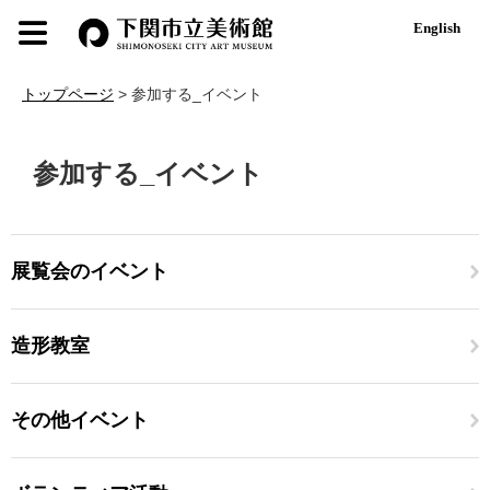
ペ
メ
English
ー
ニ
ジ
ュ
の
ー
トップページ
>
参加する_イベント
先
を
頭
飛
本
で
ば
文
参加する_イベント
す
し
。
て
本
文
へ
展覧会のイベント
造形教室
その他イベント