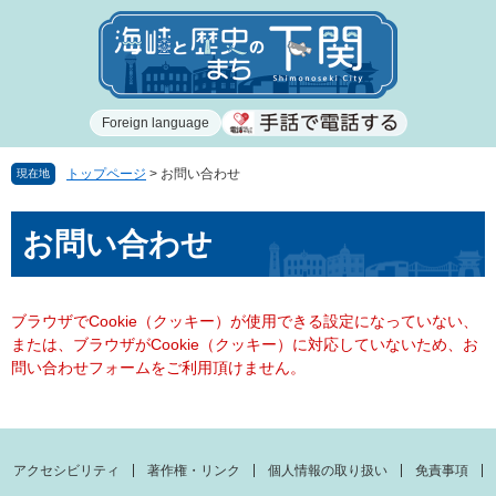
ペ
メ
ー
ニ
ジ
ュ
の
ー
先
を
Foreign language
頭
飛
で
ば
す
し
トップページ
>
お問い合わせ
現在地
。
て
本
本
お問い合わせ
文
文
へ
ブラウザでCookie（クッキー）が使用できる設定になっていない、
または、ブラウザがCookie（クッキー）に対応していないため、お
問い合わせフォームをご利用頂けません。
アクセシビリティ
著作権・リンク
個人情報の取り扱い
免責事項