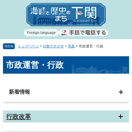
ペ
メ
ー
ニ
ジ
ュ
の
ー
先
を
Foreign language
頭
飛
で
ば
す
し
トップページ
>
分類でさがす
>
市政
>
市政運営・行政
現在地
。
て
本
本
市政運営・行政
文
文
へ
新着情報
行政改革