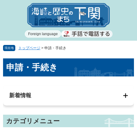
ペ
メ
ー
ニ
ジ
ュ
の
ー
先
を
Foreign language
頭
飛
で
ば
す
し
トップページ
>
申請・手続き
現在地
。
て
本
本
申請・手続き
文
文
へ
新着情報
カテゴリメニュー