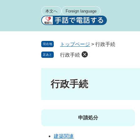
ペ
メ
ー
ニ
本文へ
Foreign language
ジ
ュ
の
ー
先
を
頭
飛
トップページ
>
行政手続
現在地
で
ば
行政手続
足あと
す
し
。
て
本
文
行政手続
へ
申請処分
建築関連