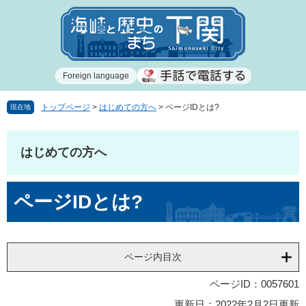
ペ
メ
ー
ニ
ジ
ュ
の
ー
先
を
Foreign language
頭
飛
で
ば
す
し
トップページ
>
はじめての方へ
>
ページIDとは?
現在地
。
て
本
文
はじめての方へ
へ
本
ページIDとは?
文
ページ内目次
ページID：0057601
更新日：2022年2月2日更新