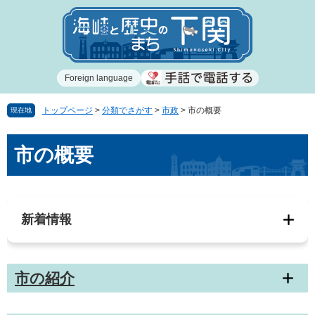
ペ
メ
ー
ニ
ジ
ュ
の
ー
先
を
Foreign language
頭
飛
で
ば
す
し
トップページ
>
分類でさがす
>
市政
>
市の概要
現在地
。
て
本
本
市の概要
文
文
へ
新着情報
市の紹介