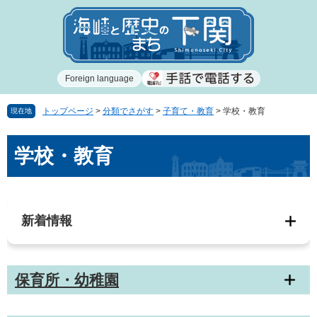
ペ
メ
ー
ニ
ジ
ュ
の
ー
先
を
Foreign language
頭
飛
で
ば
す
し
トップページ
>
分類でさがす
>
子育て・教育
>
学校・教育
現在地
。
て
本
本
学校・教育
文
文
へ
新着情報
保育所・幼稚園