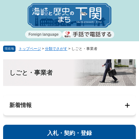
ペ
メ
ー
ニ
ジ
ュ
の
ー
先
を
Foreign language
頭
飛
で
ば
す
し
トップページ
>
分類でさがす
>
しごと・事業者
現在地
。
て
本
本
文
文
しごと・事業者
へ
新着情報
入札・契約・登録