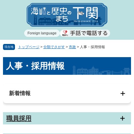
ペ
メ
ー
ニ
ジ
ュ
の
ー
先
を
Foreign language
頭
飛
で
ば
す
し
トップページ
>
分類でさがす
>
市政
>
人事・採用情報
現在地
。
て
本
本
人事・採用情報
文
文
へ
新着情報
職員採用