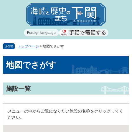
ペ
メ
ー
ニ
ジ
ュ
の
ー
先
を
Foreign language
頭
飛
で
ば
す
し
トップページ
>
地図でさがす
現在地
。
て
本
本
地図でさがす
文
文
へ
施設一覧
メニューの中からご覧になりたい施設の名称をクリックしてく
ださい。