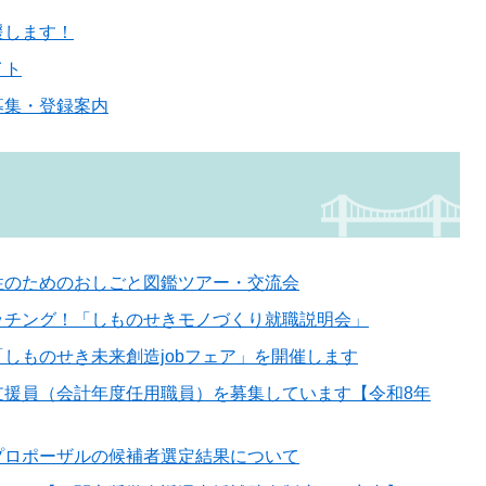
援します！
イト
募集・登録案内
性のためのおしごと図鑑ツアー・交流会
ッチング！「しものせきモノづくり就職説明会」
しものせき未来創造jobフェア」を開催します
支援員（会計年度任用職員）を募集しています【令和8年
プロポーザルの候補者選定結果について