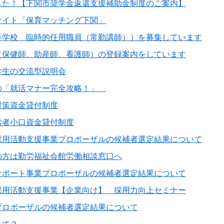
した！【下関市奨学金返還支援補助金制度のご案内】
サイト「保育マッチング下関」
等学校 臨時的任用職員（常勤講師））を募集しています
（保健師、助産師、看護師）の登録案内をしています
学生の交流型説明会
の「就活マナー完全攻略！」
対策資金貸付制度
労者小口資金貸付制度
採用活動支援事業プロポーザルの候補者選定結果について
の方は勤労福祉会館労働相談窓口へ
サポート事業プロポーザルの候補者選定結果について
採用活動支援事業【企業向け】 採用力向上セミナー
プロポーザルの候補者選定結果について