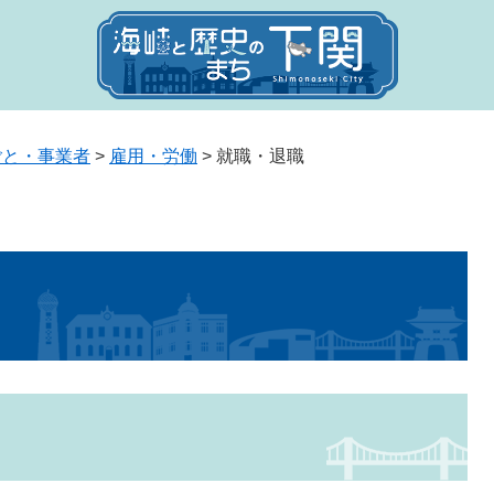
ごと・事業者
>
雇用・労働
>
就職・退職