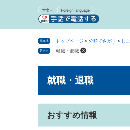
ペ
メ
ー
ニ
本文へ
Foreign language
ジ
ュ
の
ー
先
を
頭
飛
トップページ
>
分類でさがす
>
し
現在地
で
ば
就職・退職
足あと
す
し
。
て
本
本
文
文
就職・退職
へ
おすすめ情報